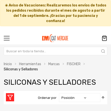
☀️
Aviso de Vacaciones:
Realizaremos los envíos de todos
los pedidos recibidos durante el mes de agosto a partir
del
1 de septiembre
. ¡Gracias por tu paciencia y
confianza!
Inicio
Herramientas
Marcas
FISCHER
Siliconas y Selladores
SILICONAS Y SELLADORES
Fija
Ordenar por
Dir
Des