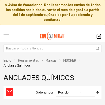
☀️
Aviso de Vacaciones:
Realizaremos los envíos de todos
los pedidos recibidos durante el mes de agosto a partir
del
1 de septiembre
. ¡Gracias por tu paciencia y
confianza!
Inicio
Herramientas
Marcas
FISCHER
Anclajes Químicos
ANCLAJES QUÍMICOS
Fija
Ordenar por
Dir
Des