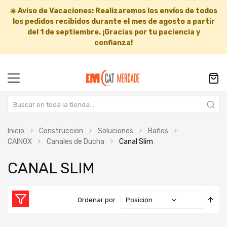
☀️
Aviso de Vacaciones:
Realizaremos los envíos de todos
los pedidos recibidos durante el mes de agosto a partir
del
1 de septiembre
. ¡Gracias por tu paciencia y
confianza!
Inicio
Construccion
Soluciones
Baños
CAINOX
Canales de Ducha
Canal Slim
CANAL SLIM
Fija
Ordenar por
Dir
Des